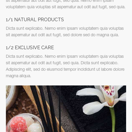
sit aspernatur aut odit aut fugit, sed quia. Nemo enim ipsam
voluptatem quia voluptas sit aspernatur aut odit aut fugit, sed quia.
1/1 NATURAL PRODUCTS
Dicta sunt explicabo. Nemo enim ipsam voluptatem quia voluptas
sit aspernatur aut odit aut fugit, sed dolore sed do magna quia.
1/2 EXCLUSIVE CARE
Dicta sunt explicabo. Nemo enim ipsam voluptatem quia voluptas
sit aspernatur aut odit aut fugit, sed quia. Dicta sunt explicabo.
Adipiscing elit, sed do eiusmod tempor incididunt ut labore dolore
magna aliqua.