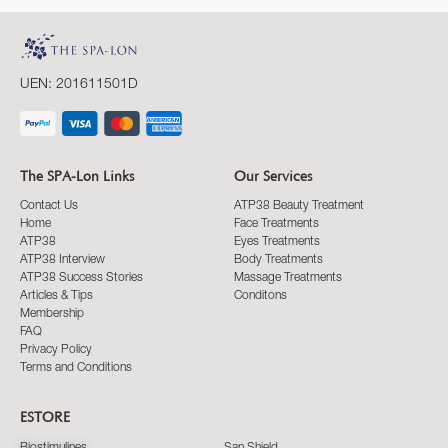
UEN: 201611501D
The SPA-Lon Links
Our Services
Contact Us
ATP38 Beauty Treatment
Home
Face Treatments
ATP38
Eyes Treatments
ATP38 Interview
Body Treatments
ATP38 Success Stories
Massage Treatments
Articles & Tips
Conditons
Membership
FAQ
Privacy Policy
Terms and Conditions
ESTORE
Biostimulines
San Shield