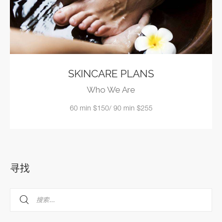
SKINCARE PLANS
Who We Are
60 min $150/ 90 min $255
寻找