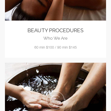
BEAUTY PROCEDURES
Who We Are
60 min $100 / 90 min $145