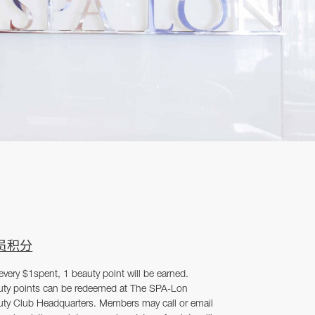
员积分
every $1spent, 1 beauty point will be earned.
uty points can be redeemed at The SPA-Lon
uty Club Headquarters. Members may call or email