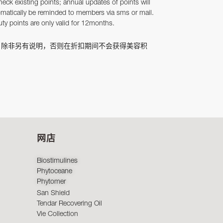
heck existing points; annual updates of points will
matically be reminded to members via sms or mail.
ty points are only valid for 12months.
：除非另有说明，否则在折扣期间不会获得美容积
。
网店
Biostimulines
Phytoceane
Phytomer
San Shield
Tendar Recovering Oil
Vie Collection