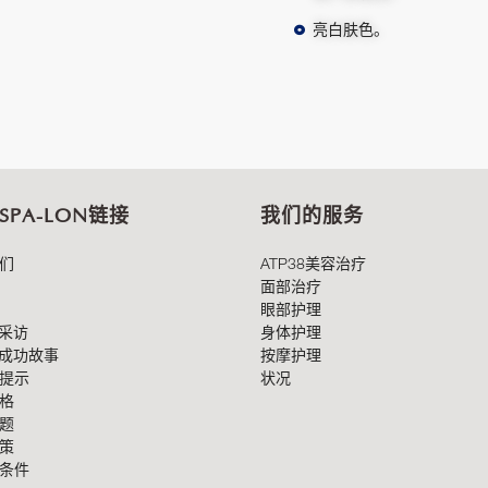
亮白肤色。
 SPA-LON链接
我们的服务
们
ATP38美容治疗
面部治疗
眼部护理
8采访
身体护理
8成功故事
按摩护理
提示
状况
格
题
策
条件