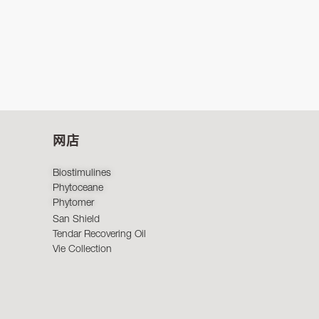
网店
Biostimulines
Phytoceane
Phytomer
San Shield
Tendar Recovering Oil
Vie Collection