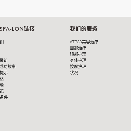
 SPA-LON链接
我们的服务
们
ATP38美容治疗
面部治疗
眼部护理
8采访
身体护理
8成功故事
按摩护理
提示
状况
格
题
策
条件