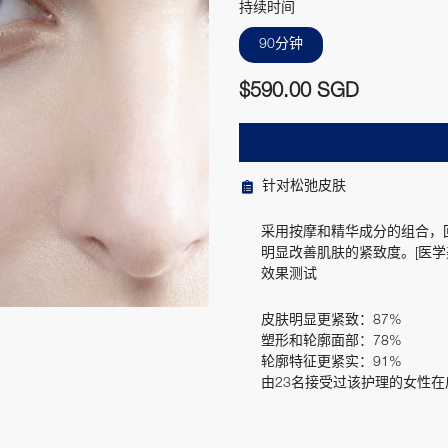
持续时间
90分钟
$590.00 SGD
针对松弛皮肤
采用按摩和精华成分的组合，回
明显改善肌肤的紧致度。[医学
效果测试
皮肤明显更紧致：87%
塑形和轮廓面部：78%
轮廓特征更紧实：91%
由23名接受过该护理的女性