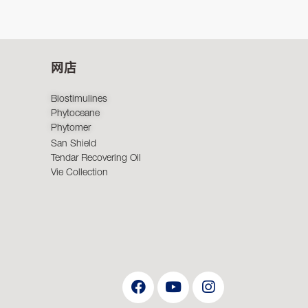
网店
Biostimulines
Phytoceane
Phytomer
San Shield
Tendar Recovering Oil
Vie Collection