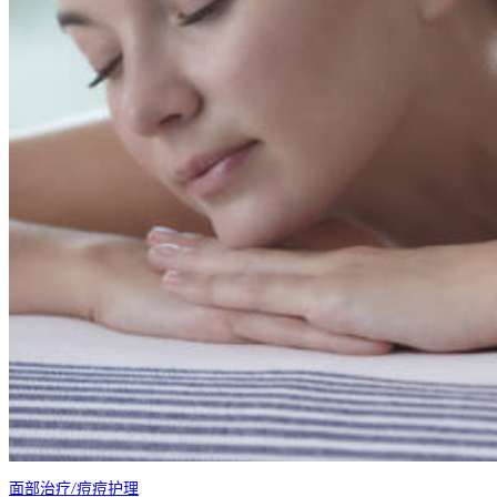
面部治疗/痘痘护理