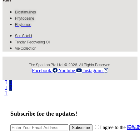
Biostimulines
Phytoceane
Phytomer
San Shield
Tendar Recovering Oil
Vie Collection
The Spa-Lon Pte Ltd. © 2026. All Rights Reserved.
Facebook
Youtube
Instagram
0
0
Subscribe for the updates!
I agree to the
隐私
Subscribe